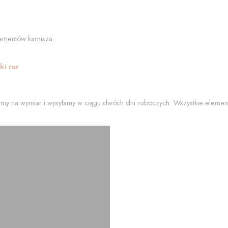
ementów karnisza.
i rur
my na wymiar i wysyłamy w ciągu dwóch dni roboczych. Wszystkie element