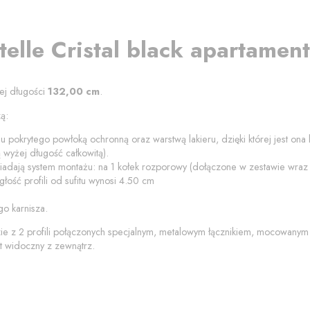
telle Cristal black
apartamen
ej długości
132,00
cm
.
ą:
u pokrytego powłoką ochronną oraz warstwą lakieru, dzięki której jest on
wyżej długość całkowitą).
siadają system montażu: na 1 kołek rozporowy (dołączone w zestawie wra
łość profili od
sufitu
wynosi
4.50
cm
o karnisza.
zie z 2 profili połączonych specjalnym, metalowym łącznikiem, mocowanym
t widoczny z zewnątrz.