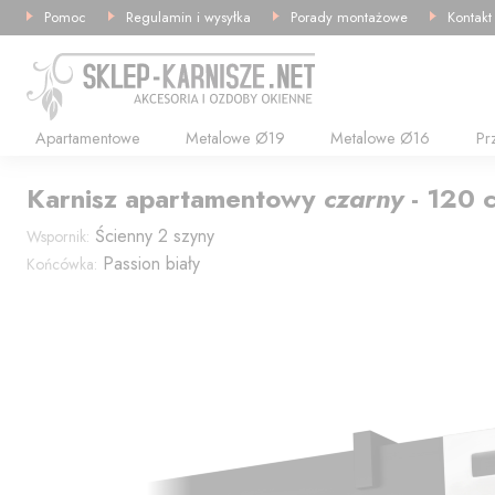
Pomoc
Regulamin i wysyłka
Porady montażowe
Kontakt
Apartamentowe
Metalowe Ø19
Metalowe Ø16
Pr
Karnisz
apartamentowy
czarny
-
120
Ścienny 2 szyny
Wspornik:
Passion biały
Końcówka: