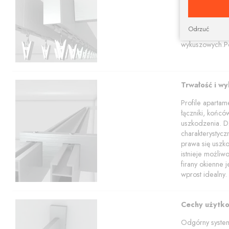
Karnisze apart
profili w tym z
Nasz sklep poz
Odrzuć
apartamentowy 
wykuszowych.Po
Trwałość i w
Profile aparta
łączniki, końcó
uszkodzenia. Dz
charakterystyc
prawa się uszko
istnieje możli
firany okienne 
wprost idealny.
Cechy użytk
Odgórny system