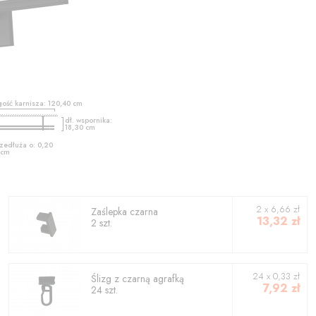
gość karnisza:
120,40
cm
dł. wspornika:
18,30
cm
zedłuża o:
0,20
cm
2
x
6,66
zł
Zaślepka czarna
13,32
zł
2
szt.
24 x 0,33 zł
Ślizg z czarną agrafką
7,92
zł
24 szt.