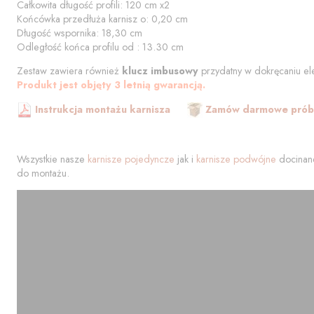
Całkowita długość profili:
120
cm
x2
Końcówka przedłuża karnisz o:
0,20
cm
Długość wspornika:
18,30
cm
Odległość końca profilu od
:
13.30
cm
Zestaw zawiera również
klucz imbusowy
przydatny w dokręcaniu el
Produkt jest objęty 3 letnią gwarancją.
Instrukcja montażu karnisza
Zamów darmowe próbk
Wszystkie nasze
karnisze pojedyncze
jak i
karnisze podwójne
docinane
do montażu.