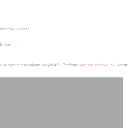
ementów karnisza.
i rur
 na wymiar z terminem wysyłki 48h. Zarówno
karnisze sufitowe
jak i kons