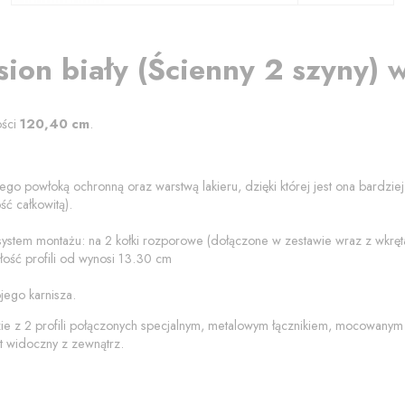
sion biały
(
Ścienny 2 szyny
) 
ości
120,40
cm
.
ego powłoką ochronną oraz warstwą lakieru, dzięki której jest ona bardzi
ć całkowitą).
 system montażu: na 2 kołki rozporowe (dołączone w zestawie wraz z wkrę
ość profili od
wynosi
13.30
cm
jego karnisza.
zie z 2 profili połączonych specjalnym, metalowym łącznikiem, mocowanym
t widoczny z zewnątrz.