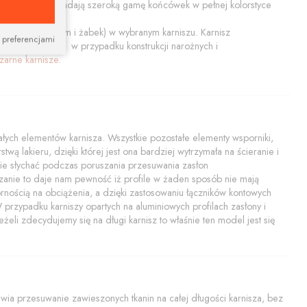
ały połysk. Posiadają szeroką gamę końcówek w pełnej kolorstyce
końcówiek, szyn i żabek) w wybranym karniszu. Karnisz
 preferencjami
tem nadaje się w przypadku konstrukcji narożnych i
zarne karnisze
.
ych elementów karnisza. Wszystkie pozostałe elementy wsporniki,
twą lakieru, dzięki której jest ona bardziej wytrzymała na ścieranie i
i nie słychać podczas poruszania przesuwania zasłon
zanie to daje nam pewność iż profile w żaden sposób nie mają
rnością na obciążenia, a dzięki zastosowaniu łączników kontowych
rzypadku karniszy opartych na aluminiowych profilach zasłony i
żeli zdecydujemy się na długi karnisz to właśnie ten model jest się
a przesuwanie zawieszonych tkanin na całej długości karnisza, bez