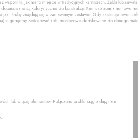
z wsporniki, jak ma to miejsce w tradycyjnych karniszach. Żabki lub suwaki z
 dopasowane są kolorystycznie do konstrukcji. Karnisze apartamentowe 
 jak i śruby znajdują się w zamawianym zestawie. Gdy zaistnieje ewentualn
na) sugerujemy zastosować kołki montażowe dedykowane do danego mater
wóch lub więcej elementów. Połączone profile ciągle dają nam
>>