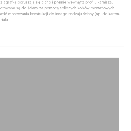
 agrafką poruszają się cicho i płynnie wewnątrz profilu karnisza.
montowane są do ściany za pomocą solidnych kołków montażowych.
ość montowania konstrukcji do innego rodzaju ściany (np. do karton-
iału.