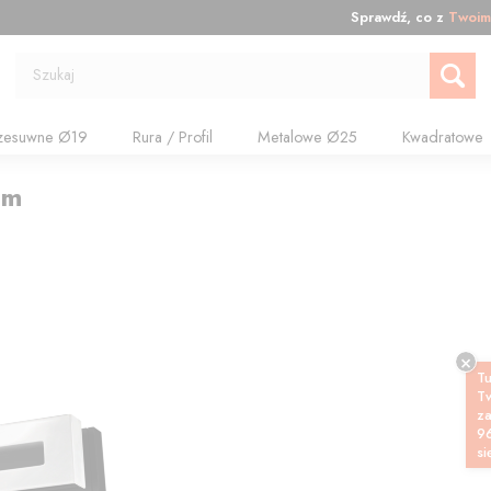
Sprawdź, co z
Twoim
Szukaj
zesuwne Ø19
Rura / Profil
Metalowe Ø25
Kwadratowe
cm
Tu
T
z
9
si