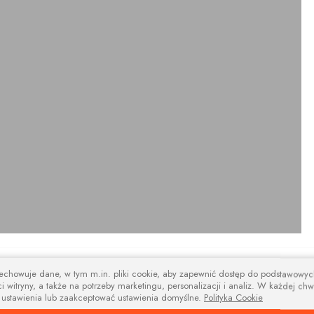
design
zechowuje dane, w tym m.in. pliki cookie, aby zapewnić dostęp do podstawowy
i witryny, a także na potrzeby marketingu, personalizacji i analiz. W każdej chw
na i nowoczesne wsporniki i tworzą niebanalną kompozycję estetyczną łącz
 ustawienia lub zaakceptować ustawienia domyślne.
Polityka Cookie