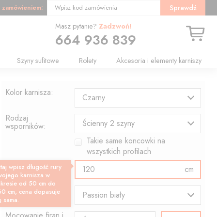
 zamówieniem:
Sprawdź
Wpisz kod zamówienia
Masz pytanie?
Zadzwoń!
664 936 839
Szyny sufitowe
Rolety
Akcesoria i elementy karniszy
Kolor karnisza:
Czarny
Rodzaj
Ścienny 2 szyny
wsporników:
Takie same koncowki na
wszystkich profilach
Długość profilu:
taj wpisz długość rury
cm
wojego karnisza w
akresie od 50 cm do
Wzór końcówki:
60 cm, cena dopasuje
Passion biały
ę sama.
Mocowanie firan i