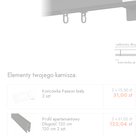
całkowita dłu
końcówka pr
Elementy twojego karnisza:
2
x
15,50
zł
Końcówka
Passion biały
31,00
zł
2
szt.
Profil
apartamentowy
2
x
61,02
zł
122,04
zł
Długość
120
cm
120
cm
2
szt.