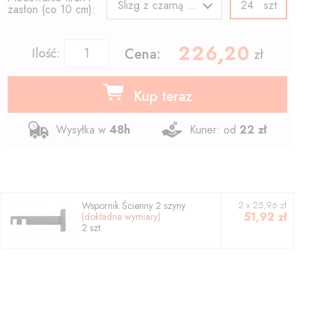
szt
Ślizg z czarną agrafką
zasłon (co 10 cm):
226.20
,
Ilość:
Cena:
zł
Kup teraz
Wysyłka w
48h
Kurier: od
22 zł
Wspornik
Ścienny 2 szyny
2
x
25,96
zł
51,92
zł
(dokładne wymiary)
2
szt.