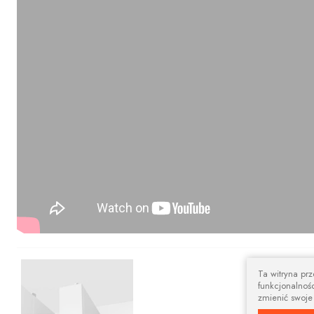
Nowoczesny 
Ta witryna pr
funkcjonalnośc
Prostokątna szy
zmienić swoje
aranżacji.