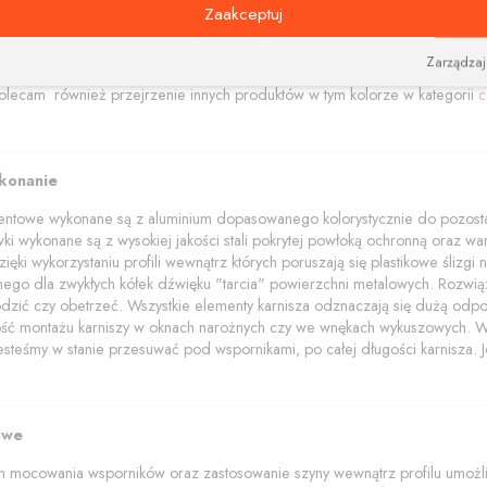
amentowe polecamy w trzech kolorach: aluminium szczotkowane, czerny i bi
Zaakceptuj
akończenia z elementami kryształów Swarovskiego.
wala na dobieranie i zamawianie różnych kolorów elementów (wsporników, 
Zarządzaj
dzięki łącznikom narożnym pozwalającym połączyć szyny pod dowolnym ką
lecam również przejrzenie innych produktów w tym kolorze w kategorii
c
ykonanie
mentowe wykonane są z aluminium dopasowanego kolorystycznie do pozostał
wki wykonane są z wysokiej jakości stali pokrytej powłoką ochronną oraz wars
ięki wykorzystaniu profili wewnątrz których poruszają się plastikowe ślizg
znego dla zwykłych kółek dźwięku "tarcia" powierzchni metalowych. Rozwią
dzić czy obetrzeć. Wszystkie elementy karnisza odznaczają się dużą odpo
wość montażu karniszy w oknach narożnych czy we wnękach wykuszowych. W p
jesteśmy w stanie przesuwać pod wspornikami, po całej długości karnisza. Je
owe
 mocowania wsporników oraz zastosowanie szyny wewnątrz profilu umożliwi