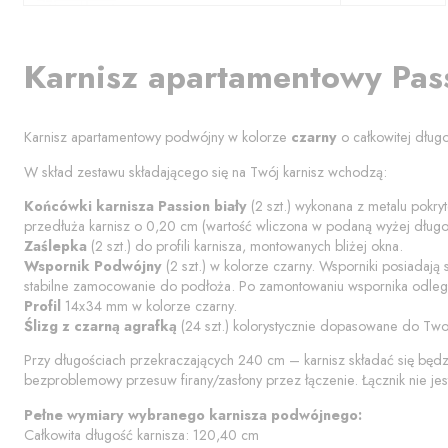
Karnisz apartamentowy
Pas
Karnisz apartamentowy podwójny w kolorze
czarny
o całkowitej dług
W skład zestawu składającego się na Twój karnisz wchodzą:
Końcówki karnisza
Passion biały
(
2
szt.) wykonana z metalu pokryt
przedłuża karnisz o
0,20
cm (wartość wliczona w podaną wyżej długoś
Zaślepka
(
2
szt.) do profili karnisza, montowanych bliżej okna.
Wspornik Podwójny
(
2
szt.) w kolorze
czarny
. Wsporniki posiadają
stabilne zamocowanie do podłoża. Po zamontowaniu wspornika odległ
Profil
14x34 mm w kolorze
czarny
.
Ślizg z czarną agrafką
(
24
szt.) kolorystycznie dopasowane do Two
Przy długościach przekraczających 240 cm – karnisz składać się będ
bezproblemowy przesuw firany/zasłony przez łączenie. Łącznik nie jes
Pełne wymiary wybranego karnisza podwójnego:
Całkowita długość karnisza:
120,40
cm