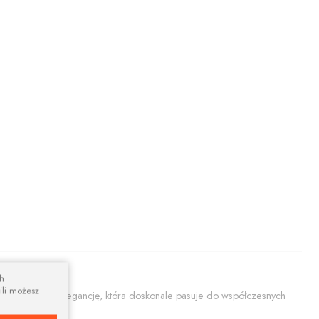
ch
ili możesz
ącą prostotę i elegancję, która doskonale pasuje do współczesnych