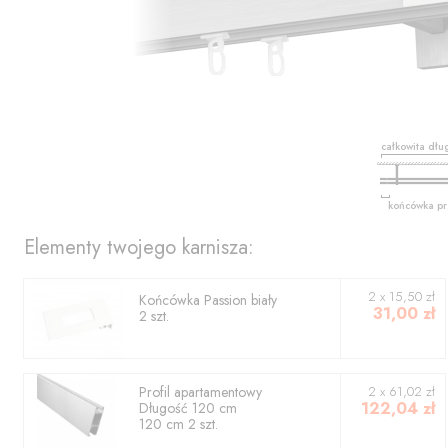
całkowita dłu
końcówka pr
Elementy twojego karnisza:
2
x
15,50
zł
Końcówka
Passion biały
31,00
zł
2
szt.
Profil
apartamentowy
2
x
61,02
zł
122,04
zł
Długość
120
cm
120
cm
2
szt.