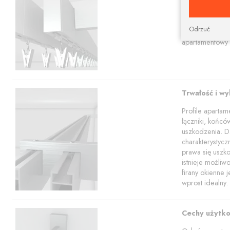
aranżacji.
Karnisze apart
profili w tym z
Odrzuć
Nasz sklep poz
apartamentowy 
Trwałość i w
Profile aparta
łączniki, końcó
uszkodzenia. Dz
charakterystyc
prawa się uszko
istnieje możli
firany okienne 
wprost idealny.
Cechy użytk