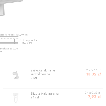
gość karnisza:
120,40
cm
dł. wspornika:
18,30
cm
zedłuża o:
0,20
cm
Zaślepka aluminium
2
x
6,66
zł
13,32
zł
szczotkowane
2
szt.
24 x 0,33 zł
Ślizg z białą agrafką
7,92
zł
24 szt.