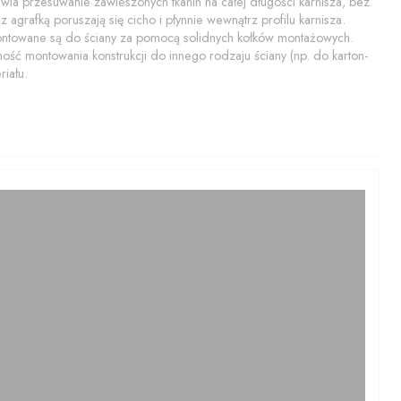
a przesuwanie zawieszonych tkanin na całej długości karnisza, bez
 agrafką poruszają się cicho i płynnie wewnątrz profilu karnisza.
montowane są do ściany za pomocą solidnych kołków montażowych.
ość montowania konstrukcji do innego rodzaju ściany (np. do karton-
iału.