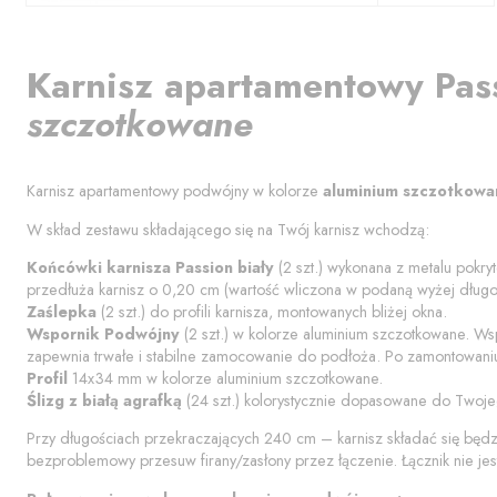
Karnisz apartamentowy
Pas
szczotkowane
Karnisz apartamentowy podwójny w kolorze
aluminium szczotkowa
W skład zestawu składającego się na Twój karnisz wchodzą:
Końcówki karnisza
Passion biały
(
2
szt.) wykonana z metalu pokryt
przedłuża karnisz o
0,20
cm (wartość wliczona w podaną wyżej długoś
Zaślepka
(
2
szt.) do profili karnisza, montowanych bliżej okna.
Wspornik Podwójny
(
2
szt.) w kolorze
aluminium szczotkowane
. Ws
zapewnia trwałe i stabilne zamocowanie do podłoża. Po zamontowaniu
Profil
14x34 mm w kolorze
aluminium szczotkowane
.
Ślizg z białą agrafką
(
24
szt.) kolorystycznie dopasowane do Twoje
Przy długościach przekraczających 240 cm – karnisz składać się będ
bezproblemowy przesuw firany/zasłony przez łączenie. Łącznik nie jes