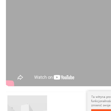
Ta witryna pr
Nowoczesny 
funkcjonalnośc
zmienić swoje
Prostokątna szy