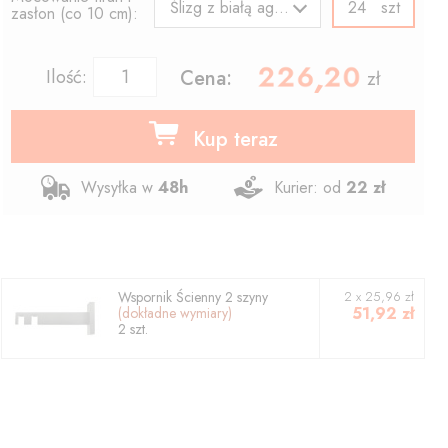
szt
Ślizg z białą agrafką
zasłon (co 10 cm):
226.20
,
Ilość:
Cena:
zł
Kup teraz
Wysyłka w
48h
Kurier: od
22 zł
Wspornik
Ścienny 2 szyny
2
x
25,96
zł
51,92
zł
(dokładne wymiary)
2
szt.