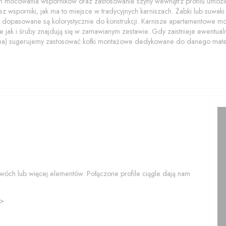
 mocowania wsporników oraz zastosowanie szyny wewnątrz profilu umożliwi
z wsporniki, jak ma to miejsce w tradycyjnych karniszach. Żabki lub suwaki z
 dopasowane są kolorystycznie do konstrukcji. Karnisze apartamentowe 
 jak i śruby znajdują się w zamawianym zestawie. Gdy zaistnieje ewentualn
na) sugerujemy zastosować kołki montażowe dedykowane do danego mater
wóch lub więcej elementów. Połączone profile ciągle dają nam
>>