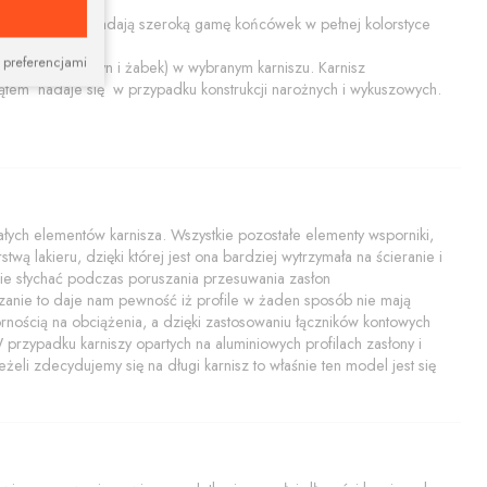
ały połysk. Posiadają szeroką gamę końcówek w pełnej kolorstyce
 preferencjami
końcówiek, szyn i żabek) w wybranym karniszu. Karnisz
tem nadaje się w przypadku konstrukcji narożnych i wykuszowych.
ych elementów karnisza. Wszystkie pozostałe elementy wsporniki,
twą lakieru, dzięki której jest ona bardziej wytrzymała na ścieranie i
i nie słychać podczas poruszania przesuwania zasłon
zanie to daje nam pewność iż profile w żaden sposób nie mają
rnością na obciążenia, a dzięki zastosowaniu łączników kontowych
rzypadku karniszy opartych na aluminiowych profilach zasłony i
żeli zdecydujemy się na długi karnisz to właśnie ten model jest się