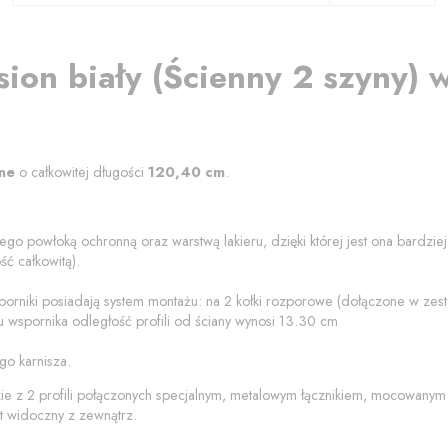
sion biały
(
Ścienny 2 szyny
) 
ne
o całkowitej długości
120,40
cm
.
ego powłoką ochronną oraz warstwą lakieru, dzięki której jest ona bardzi
ć całkowitą).
porniki posiadają system montażu: na 2 kołki rozporowe (dołączone w ze
 wspornika odległość profili od
ściany
wynosi
13.30
cm
go karnisza.
zie z 2 profili połączonych specjalnym, metalowym łącznikiem, mocowanym
t widoczny z zewnątrz.