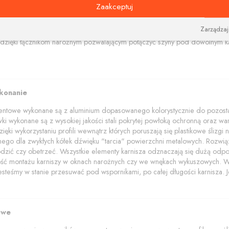
Zaakceptuj
amentowe polecamy w trzech kolorach: aluminium szczotkowane, czerny i bi
akończenia z elementami kryształów Swarovskiego.
Zarządzaj
wala na dobieranie i zamawianie różnych kolorów elementów (wsporników, 
dzięki łącznikom narożnym pozwalającym połączyć szyny pod dowolnym ką
ykonanie
mentowe wykonane są z aluminium dopasowanego kolorystycznie do pozostał
wki wykonane są z wysokiej jakości stali pokrytej powłoką ochronną oraz wars
ięki wykorzystaniu profili wewnątrz których poruszają się plastikowe ślizg
znego dla zwykłych kółek dźwięku "tarcia" powierzchni metalowych. Rozwią
dzić czy obetrzeć. Wszystkie elementy karnisza odznaczają się dużą odpo
wość montażu karniszy w oknach narożnych czy we wnękach wykuszowych. W p
jesteśmy w stanie przesuwać pod wspornikami, po całej długości karnisza. Je
owe