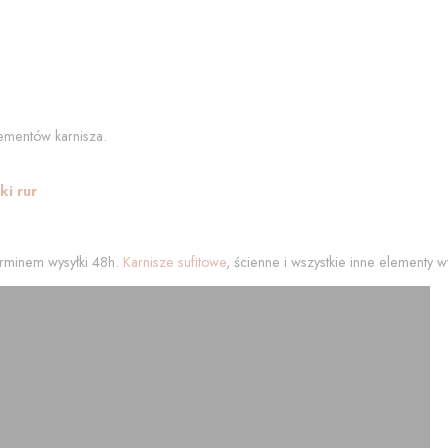
ementów karnisza.
i rur
rminem wysyłki 48h.
Karnisze sufitowe
, ścienne i wszystkie inne elementy