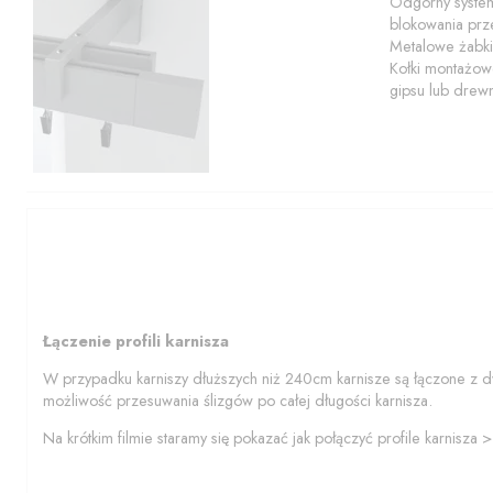
Odgórny system
blokowania prze
Metalowe żabki
Kołki montażowe
gipsu lub drew
Łączenie profili karnisza
W przypadku karniszy dłuższych niż 240cm karnisze są łączone z d
możliwość przesuwania ślizgów po całej długości karnisza.
Na krótkim filmie staramy się pokazać jak połączyć profile karnisza 