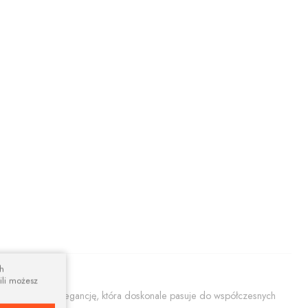
ch
ili możesz
ącą prostotę i elegancję, która doskonale pasuje do współczesnych