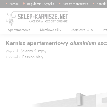
Pomoc
Regulamin i wysyłka
Porady montażowe
Kontakt
Apartamentowe
Metalowe Ø19
Metalowe Ø16
Pr
Karnisz
apartamentowy
aluminium sz
Ścienny 2 szyny
Wspornik:
Passion biały
Końcówka: