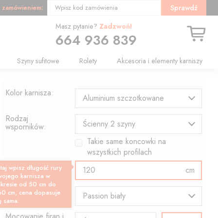
 zamówieniem:
Sprawdź
Wpisz kod zamówienia
Masz pytanie?
Zadzwoń!
664 936 839
Szyny sufitowe
Rolety
Akcesoria i elementy karniszy
Kolor karnisza:
Aluminium szczotkowane
Rodzaj
Ścienny 2 szyny
wsporników:
Takie same koncowki na
wszystkich profilach
Długość profilu:
taj wpisz długość rury
cm
wojego karnisza w
akresie od 50 cm do
Wzór końcówki:
60 cm, cena dopasuje
Passion biały
ę sama.
Mocowanie firan i