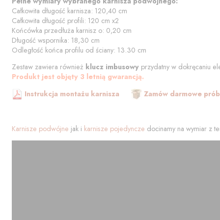
Pełne wymiary wybranego karnisza podwójnego:
Całkowita długość karnisza:
120,40
cm
Całkowita długość profili:
120
cm
x2
Końcówka przedłuża karnisz o:
0,20
cm
Długość wspornika:
18,30
cm
Odległość końca profilu od
ściany
:
13.30
cm
Zestaw zawiera również
klucz imbusowy
przydatny w dokręcaniu el
Produkt jest objęty 3 letnią gwarancją.
Instrukcja montażu karnisza
Zamów darmowe próbk
Karnisze podwójne
jak i
karnisze pojedyncze
docinamy na wymiar z te