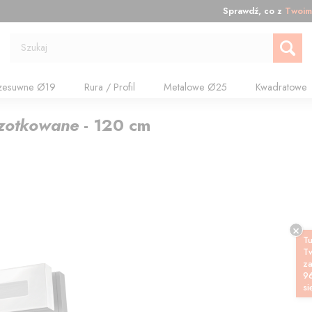
Sprawdź, co z
Twoim
Szukaj
zesuwne Ø19
Rura / Profil
Metalowe Ø25
Kwadratowe
czotkowane
-
120
cm
Tu
T
z
9
si