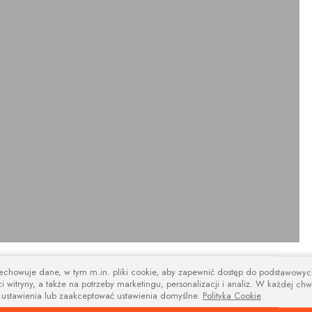
zechowuje dane, w tym m.in. pliki cookie, aby zapewnić dostęp do podstawowy
design
i witryny, a także na potrzeby marketingu, personalizacji i analiz. W każdej chw
 ustawienia lub zaakceptować ustawienia domyślne.
Polityka Cookie
na i nowoczesne wsporniki i tworzą niebanalną kompozycję estetyczną łącz