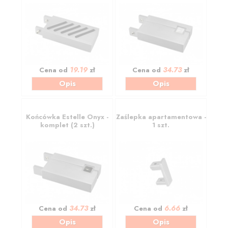
19.19
34.73
Cena od
zł
Cena od
zł
Opis
Opis
Końcówka Estelle Onyx -
Zaślepka apartamentowa -
komplet (2 szt.)
1 szt.
34.73
6.66
Cena od
zł
Cena od
zł
Opis
Opis