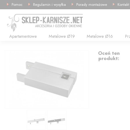
Pomoc
Regulamin i wysyłka
Porady montażowe
Kontakt
Apartamentowe
Metalowe Ø19
Metalowe Ø16
Pr
34.73
Oceń ten
produkt: