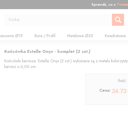
Sprawdź, co z
Twoim
Szukaj
zesuwne Ø19
Rura / Profil
Metalowe Ø25
Kwadratowe
Końcówka Estelle Onyx - komplet (2 szt.)
Końcówki karnisza Estelle Onyx (2 szt.) wykonane są z metalu kolorzy
karnisz o 6,00 cm .
Ilość
34.73
Cena: