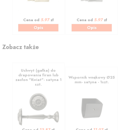
5.97
5.97
Cena od
zł
Cena od
zł
Opis
Opis
Zobacz także
Uchwyt (gałka) do
drapowania firan lub
Wspornik wnękowy Ø25
zasłon "Kwiat"- satyna 1
mm- satyna - 1szt.
szt.
12.87
11.07
Cena od
zł
Cena od
zł