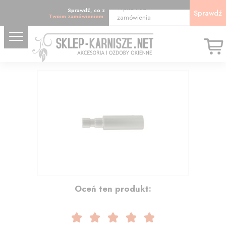
Wpisz kod
Sprawdź, co z
Sprawdź
Twoim zamówieniem:
zamówienia
5.97
Oceń ten produkt: