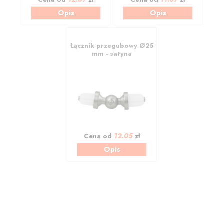
Opis
Opis
Łącznik przegubowy Ø25
mm - satyna
12.05
Cena od
zł
Opis